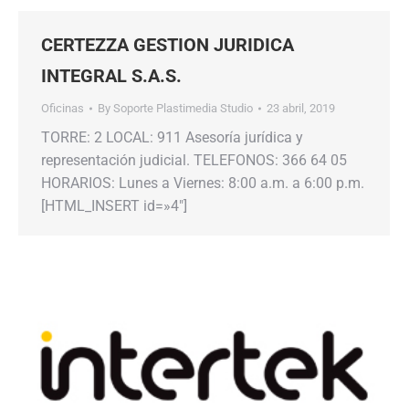
CERTEZZA GESTION JURIDICA
INTEGRAL S.A.S.
Oficinas
By
Soporte Plastimedia Studio
23 abril, 2019
TORRE: 2 LOCAL: 911 Asesoría jurídica y
representación judicial. TELEFONOS: 366 64 05
HORARIOS: Lunes a Viernes: 8:00 a.m. a 6:00 p.m.
[HTML_INSERT id=»4″]