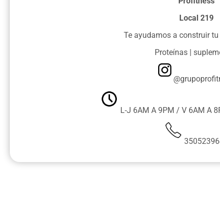
Profitness
Local 219
Te ayudamos a construir tu 
Proteínas | suple
@grupoprofit
L-J 6AM A 9PM / V 6AM A 8
35052396