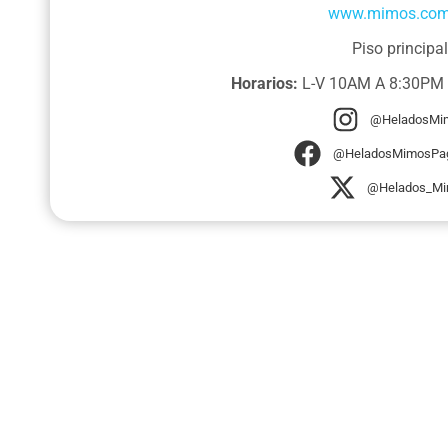
www.mimos.com
Piso principal
Horarios:
L-V 10AM A 8:30PM
@HeladosMi
@HeladosMimosPagi
@Helados_M