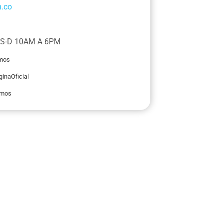
.co
 S-D 10AM A 6PM
mos
naOficial
imos